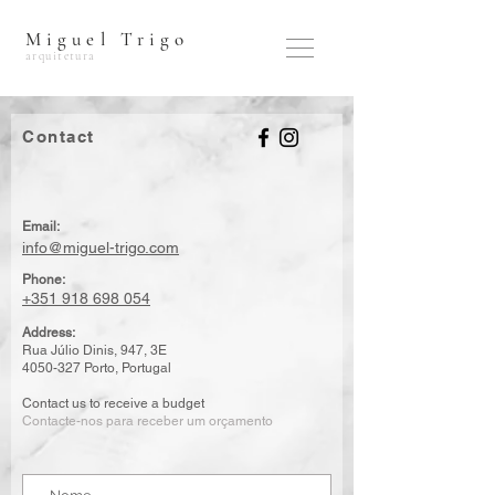
Miguel Trigo
arquitetura
Contact
Email:
info@miguel-trigo.com
Phone:
+351 918 698 054
Address:
Rua Júlio Dinis, 947, 3E
4050-327
Porto, Portugal
Contact us to receive a budget
Contacte-nos para receber um orçamento